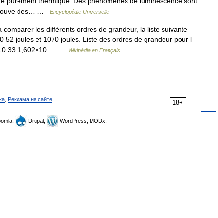
origine purement thermique. Des phénomènes de luminescence sont
n trouve des… …
Encyclopédie Universelle
comparer les différents ordres de grandeur, la liste suivante
10 52 joules et 1070 joules. Liste des ordres de grandeur pour l
ple 10 33 1,602×10… …
Wikipédia en Français
ка
,
Реклама на сайте
18+
omla,
Drupal,
WordPress, MODx.