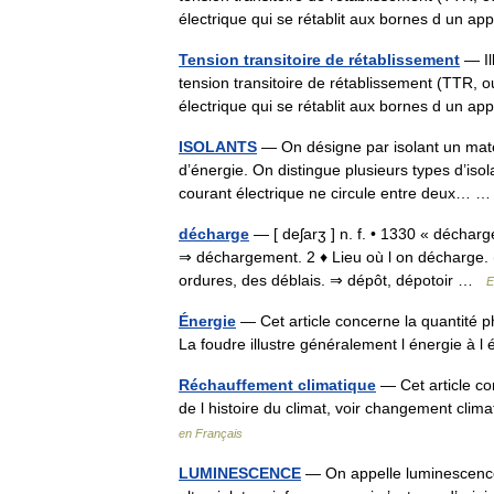
électrique qui se rétablit aux bornes d un a
Tension transitoire de rétablissement
— Il
tension transitoire de rétablissement (TTR, o
électrique qui se rétablit aux bornes d un a
ISOLANTS
— On désigne par isolant un maté
d’énergie. On distingue plusieurs types d’iso
courant électrique ne circule entre deux…
décharge
— [ deʃarʒ ] n. f. • 1330 « décharg
⇒ déchargement. 2 ♦ Lieu où l on décharge. 
ordures, des déblais. ⇒ dépôt, dépotoir …
E
Énergie
— Cet article concerne la quantité ph
La foudre illustre généralement l énergie à 
Réchauffement climatique
— Cet article co
de l histoire du climat, voir changement cl
en Français
LUMINESCENCE
— On appelle luminescence 