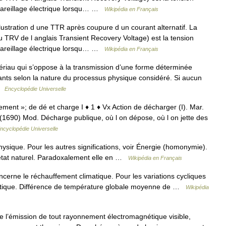
ppareillage électrique lorsqu… …
Wikipédia en Français
lustration d une TTR après coupure d un courant alternatif. La
u TRV de l anglais Transient Recovery Voltage) est la tension
ppareillage électrique lorsqu… …
Wikipédia en Français
riau qui s’oppose à la transmission d’une forme déterminée
lants selon la nature du processus physique considéré. Si aucun
 …
Encyclopédie Universelle
ement »; de dé et charge I ♦ 1 ♦ Vx Action de décharger (I). Mar.
(1690) Mod. Décharge publique, où l on dépose, où l on jette des
ncyclopédie Universelle
ysique. Pour les autres significations, voir Énergie (homonymie).
l état naturel. Paradoxalement elle en …
Wikipédia en Français
ncerne le réchauffement climatique. Pour les variations cycliques
imatique. Différence de température globale moyenne de …
Wikipédia
l’émission de tout rayonnement électromagnétique visible,