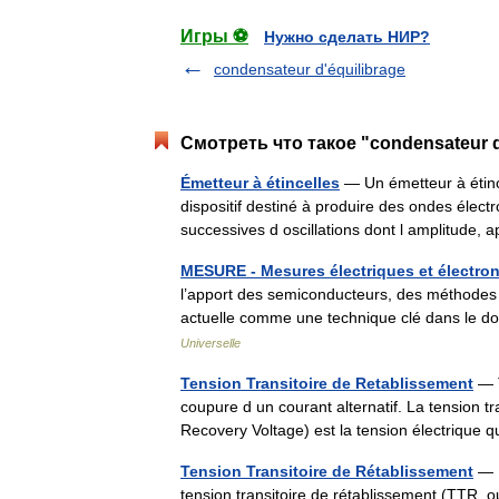
Игры ⚽
Нужно сделать НИР?
condensateur d'équilibrage
Смотреть что такое "condensateur d
Émetteur à étincelles
— Un émetteur à étinc
dispositif destiné à produire des ondes éle
successives d oscillations dont l amplitude,
MESURE - Mesures électriques et électro
l’apport des semiconducteurs, des méthodes 
actuelle comme une technique clé dans le 
Universelle
Tension Transitoire de Retablissement
— T
coupure d un courant alternatif. La tension t
Recovery Voltage) est la tension électrique
Tension Transitoire de Rétablissement
— I
tension transitoire de rétablissement (TTR, o