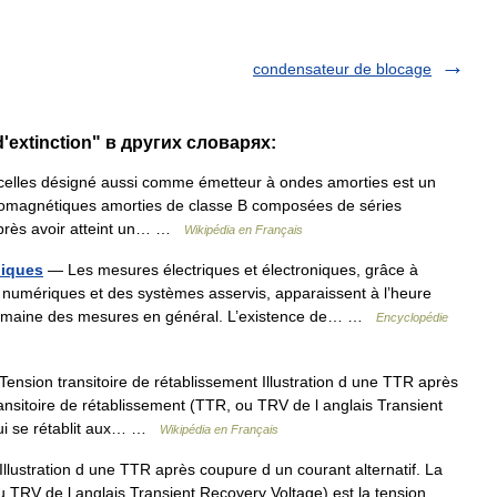
condensateur de blocage
'extinction" в других словарях:
elles désigné aussi comme émetteur à ondes amorties est un
ctromagnétiques amorties de classe B composées de séries
 après avoir atteint un… …
Wikipédia en Français
niques
— Les mesures électriques et électroniques, grâce à
numériques et des systèmes asservis, apparaissent à l’heure
domaine des mesures en général. L’existence de… …
Encyclopédie
ension transitoire de rétablissement Illustration d une TTR après
ransitoire de rétablissement (TTR, ou TRV de l anglais Transient
 qui se rétablit aux… …
Wikipédia en Français
llustration d une TTR après coupure d un courant alternatif. La
u TRV de l anglais Transient Recovery Voltage) est la tension