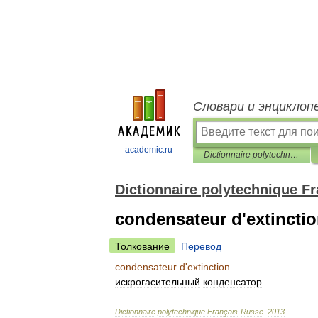
Словари и энциклоп
academic.ru
Dictionnaire polytechnique Français-Russe
Dictionnaire polytechnique F
condensateur d'extincti
Толкование
Перевод
condensateur
d
'
extinction
искрогасительный
конденсатор
Dictionnaire
polytechnique
Français
-
Russe
.
2013
.