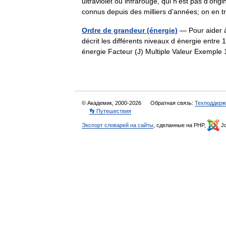
ultraviolet ou infrarouge, qui n’est pas d’
connus depuis des milliers d’années; on e
Ordre de grandeur (énergie)
— Pour aider à 
décrit les différents niveaux d énergie entre 
énergie Facteur (J) Multiple Valeur Exem
© Академик, 2000-2026
Обратная связь:
Техподдерж
👣 Путешествия
Экспорт словарей на сайты
, сделанные на PHP,
Jo