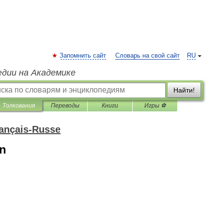
Запомнить сайт
Словарь на свой сайт
RU
едии на Академике
Найти!
Толкования
Переводы
Книги
Игры ⚽
rançais-Russe
on